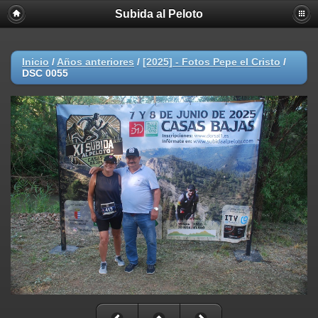
Subida al Peloto
Inicio
/
Años anteriores
/
[2025] - Fotos Pepe el Cristo
/
DSC 0055