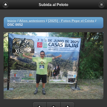
Subida al Peloto
Inicio
/
Años anteriores
/
[2025] - Fotos Pepe el Cristo
/
DSC 0052