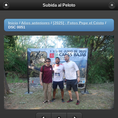
Subida al Peloto
Inicio
/
Años anteriores
/
[2025] - Fotos Pepe el Cristo
/
DSC 0051