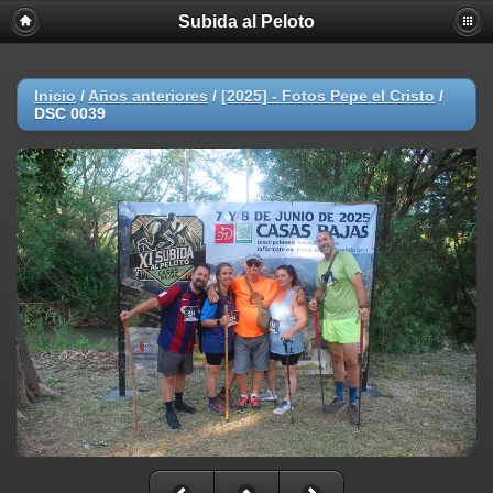
Subida al Peloto
Inicio
/
Años anteriores
/
[2025] - Fotos Pepe el Cristo
/
DSC 0039