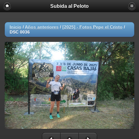
Subida al Peloto
Inicio
/
Años anteriores
/
[2025] - Fotos Pepe el Cristo
/
DSC 0036